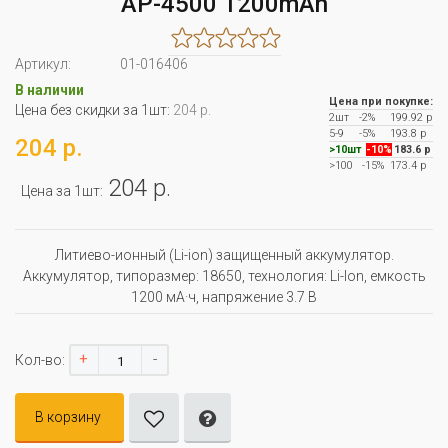
AP-4500 1200mAh
Артикул:
01-016406
В наличии
Цена при покупке:
Цена без скидки за 1шт:
204 р.
2шт
-2%
199.92 р
5-9
-5%
193.8 р
204 р.
>10шт
-10%
183.6 р
>100
-15%
173.4 р
204 р.
Цена за 1шт:
Литиево-ионный (Li-ion) защищенный аккумулятор.
Аккумулятор, типоразмер: 18650, технология: Li-Ion, емкость
1200 мА·ч, напряжение 3.7 В
+
-
Кол-во:
В корзину