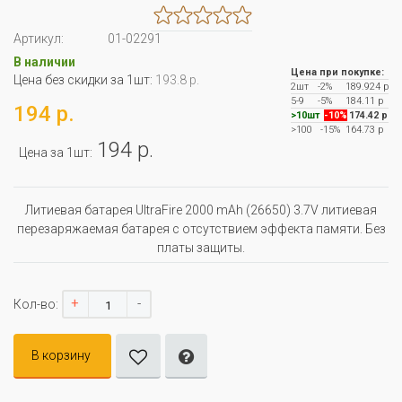
Артикул:
01-02291
В наличии
Цена при покупке:
Цена без скидки за 1шт:
193.8 р.
2шт
-2%
189.924 р
5-9
-5%
184.11 р
194 р.
>10шт
-10%
174.42 р
>100
-15%
164.73 р
194 р.
Цена за 1шт:
Литиевая батарея UltraFire 2000 mAh (26650) 3.7V литиевая
перезаряжаемая батарея с отсутствием эффекта памяти. Без
платы защиты.
+
-
Кол-во:
В корзину