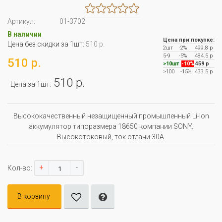
Артикул:
01-3702
В наличии
Цена при покупке:
Цена без скидки за 1шт:
510 р.
2шт
-2%
499.8 р
5-9
-5%
484.5 р
510 р.
>10шт
-10%
459 р
>100
-15%
433.5 р
510 р.
Цена за 1шт:
Высококачественный незащищенный промышленный Li-Ion
аккумулятор типоразмера 18650 компании SONY.
Высокотоковый, ток отдачи 30А.
+
-
Кол-во:
В корзину