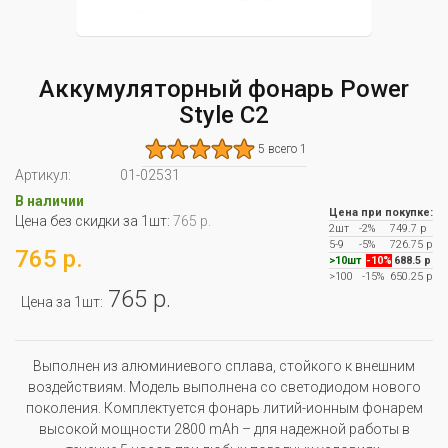
Аккумуляторный фонарь Power
Style С2
5 всего 1
Артикул:
01-02531
В наличии
Цена при покупке:
Цена без скидки за 1шт:
765 р.
2шт
-2%
749.7 р
5-9
-5%
726.75 р
765 р.
>10шт
-10%
688.5 р
>100
-15%
650.25 р
765 р.
Цена за 1шт:
Выполнен из алюминиевого сплава, стойкого к внешним
воздействиям. Модель выполнена со светодиодом нового
поколения. Комплектуется фонарь литий-ионным фонарем
высокой мощности 2800 mAh – для надежной работы в