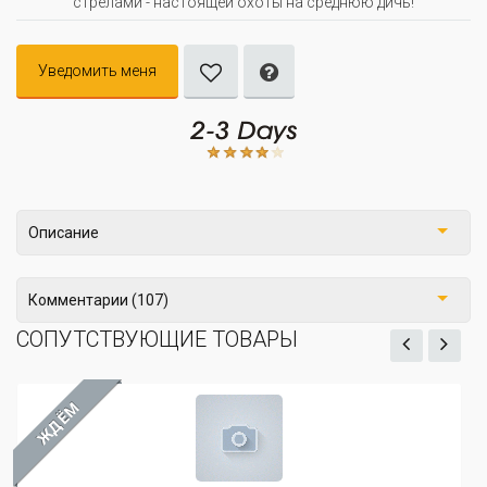
стрелами - настоящей охоты на среднюю дичь!
Уведомить меня
Описание
Комментарии (107)
СОПУТСТВУЮЩИЕ ТОВАРЫ
ЁМ
ЖДЁ