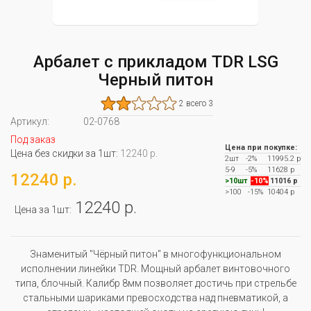
Арбалет с прикладом TDR LSG
Черный питон
2 всего 3
Артикул:
02-0768
Под заказ
Цена при покупке:
Цена без скидки за 1шт:
12240 р.
2шт
-2%
11995.2 р
5-9
-5%
11628 р
12240 р.
>10шт
-10%
11016 р
>100
-15%
10404 р
12240 р.
Цена за 1шт:
Знаменитый "Чёрный питон" в многофункциональном
исполнении линейки TDR. Мощный арбалет винтовочного
типа, блочный. Калибр 8мм позволяет достичь при стрельбе
стальными шариками превосходства над пневматикой, а