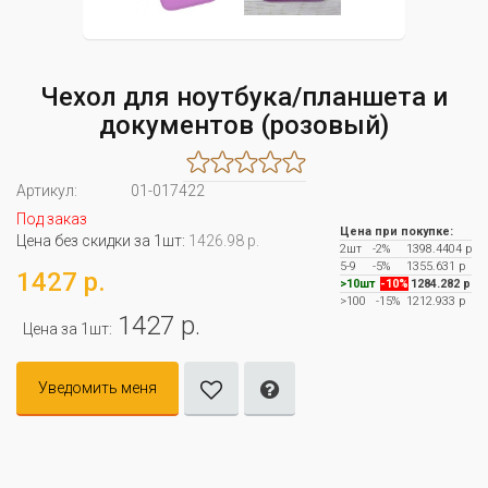
Чехол для ноутбука/планшета и
документов (розовый)
Артикул:
01-017422
Под заказ
Цена при покупке:
Цена без скидки за 1шт:
1426.98 р.
2шт
-2%
1398.4404 р
5-9
-5%
1355.631 р
1427 р.
>10шт
-10%
1284.282 р
>100
-15%
1212.933 р
1427 р.
Цена за 1шт:
Уведомить меня