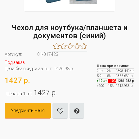
Чехол для ноутбука/планшета и
документов (синий)
Артикул:
01-017423
Под заказ
Цена при покупке:
Цена без скидки за 1шт:
1426.98 р.
2шт
-2%
1398.4404 р
5-9
-5%
1355.631 р
1427 р.
>10шт
-10%
1284.282 р
>100
-15%
1212.933 р
1427 р.
Цена за 1шт:
Уведомить меня