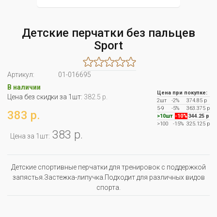
Детские перчатки без пальцев
Sport
Артикул:
01-016695
В наличии
Цена при покупке:
Цена без скидки за 1шт:
382.5 р.
2шт
-2%
374.85 р
5-9
-5%
363.375 р
383 р.
>10шт
-10%
344.25 р
>100
-15%
325.125 р
383 р.
Цена за 1шт:
Детские спортивные перчатки для тренировок с поддержкой
запястья.Застежка-липучка.Подходит для различных видов
спорта.