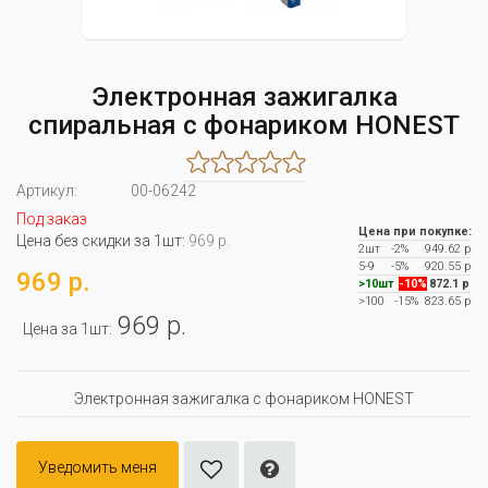
Электронная зажигалка
спиральная с фонариком HONEST
Артикул:
00-06242
Под заказ
Цена при покупке:
Цена без скидки за 1шт:
969 р.
2шт
-2%
949.62 р
5-9
-5%
920.55 р
969 р.
>10шт
-10%
872.1 р
>100
-15%
823.65 р
969 р.
Цена за 1шт:
Электронная зажигалка с фонариком HONEST
Уведомить меня