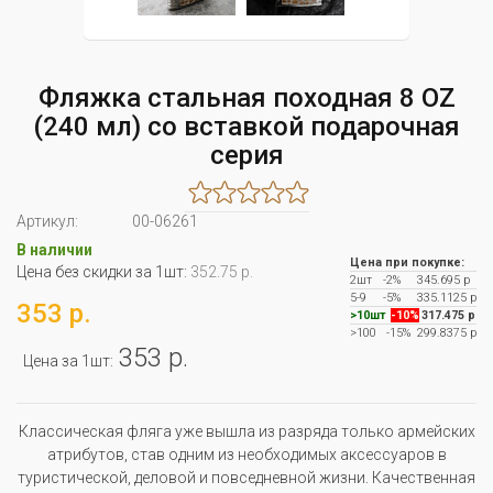
Фляжка стальная походная 8 OZ
(240 мл) со вставкой подарочная
серия
Артикул:
00-06261
В наличии
Цена при покупке:
Цена без скидки за 1шт:
352.75 р.
2шт
-2%
345.695 р
5-9
-5%
335.1125 р
353 р.
>10шт
-10%
317.475 р
>100
-15%
299.8375 р
353 р.
Цена за 1шт:
Классическая фляга уже вышла из разряда только армейских
атрибутов, став одним из необходимых аксессуаров в
туристической, деловой и повседневной жизни. Качественная