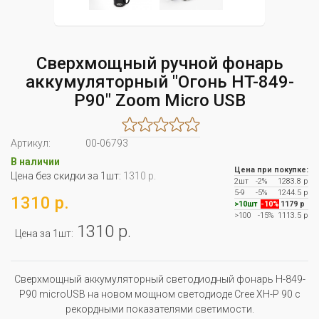
Сверхмощный ручной фонарь
аккумуляторный "Огонь HT-849-
P90" Zoom Micro USB
Артикул:
00-06793
В наличии
Цена при покупке:
Цена без скидки за 1шт:
1310 р.
2шт
-2%
1283.8 р
5-9
-5%
1244.5 р
1310 р.
>10шт
-10%
1179 р
>100
-15%
1113.5 р
1310 р.
Цена за 1шт:
Сверхмощный аккумуляторный светодиодный фонарь H-849-
P90 microUSB на новом мощном светодиоде Cree XH-P 90 с
рекордными показателями светимости.