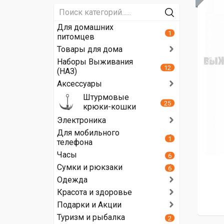
Для домашних
1
питомцев
Товары для дома
Наборы Выживания
12
(НАЗ)
Аксессуары
Штурмовые
25
крюки-кошки
Электроника
Для мобильного
1
телефона
Часы
6
Сумки и рюкзаки
6
Одежда
Красота и здоровье
Подарки и Акции
Туризм и рыбалка
2