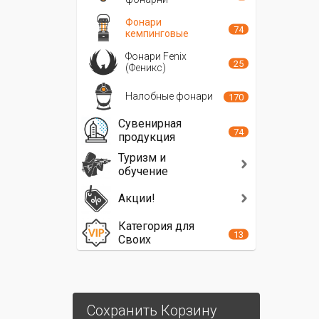
Фонари
74
кемпинговые
Фонари Fenix
25
(Феникс)
Налобные фонари
170
Сувенирная
74
продукция
Туризм и
обучение
Акции!
Категория для
13
Своих
Сохранить Корзину