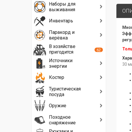
Наборы для
выживания
ОП
Инвентарь
Мног
Паракорд и
Эффе
верёвка
регу
В хозяйстве
Толь
62
пригодится
Хара
Источники
30 м
энергии
Костер
Туристическая
посуда
Оружие
Походное
снаряжение
Рюкзаки и