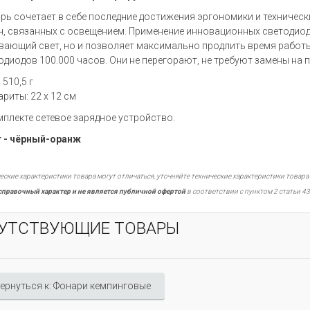
рь сочетает в себе последние достижения эргономики и техническ
ч, связанных с освещением. Применение инновационных светодиод
вающий свет, но и позволяет максимально продлить время работы
одиодов 100.000 часов. Они не перегорают, не требуют замены на
: 510,5 г
ариты: 22 х 12 см
мплекте сетевое зарядное устройство.
 - чёрный-оранж
еские характеристики товара могут отличаться, уточняйте технические характеристики товара
справочный характер и не является публичной офертой
в соответствии с пунктом 2 статьи 43
УТСТВУЮЩИЕ ТОВАРЫ
ернуться к: Фонари кемпинговые