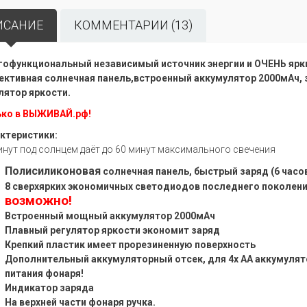
ИСАНИЕ
КОММЕНТАРИИ (13)
офункциональный независимый источник энергии и ОЧЕНЬ ярки
ктивная солнечная панель,встроенный аккумулятор 2000мАч, 
лятор яркости.
ко в ВЫЖИВАЙ.рф!
ктеристики:
инут под солнцем даёт до 60 минут максимального свечения
Полисиликоновая
солнечная панель, быстрый заряд (6 часов
8 сверхярких экономичных светодиодов последнего поколени
возможно!
Встроенный мощный аккумулятор 2000мАч
Плавный регулятор яркости экономит заряд
Крепкий пластик имеет прорезиненную поверхность
Дополнительный аккумуляторный отсек, для 4х АА аккумулято
питания фонаря!
Индикатор заряда
На верхней части фонаря ручка.