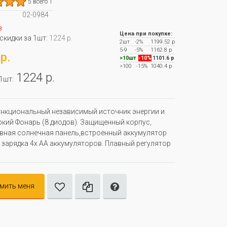
5 всего 1
02-0984
з
Цена при покупке:
 скидки за 1шт:
1224 р.
2шт
-2%
1199.52 р
5-9
-5%
1162.8 р
р.
>10шт
-10%
1101.6 р
>100
-15%
1040.4 р
1224 р.
 1шт:
нкциональный независимый источник энергии и
кий Фонарь (8 диодов). Защищенный корпус,
ная солнечная панель,встроенный аккумулятор
 зарядка 4х АА аккумуляторов. Плавный регулятор
мить меня