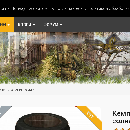
огии. Пользуясь сайтом, вы соглашаетесь с Политикой обработк
ЗИН
БЛОГИ
ФОРУМ
онари кемпинговые
Кемп
ХИТ
М
солн