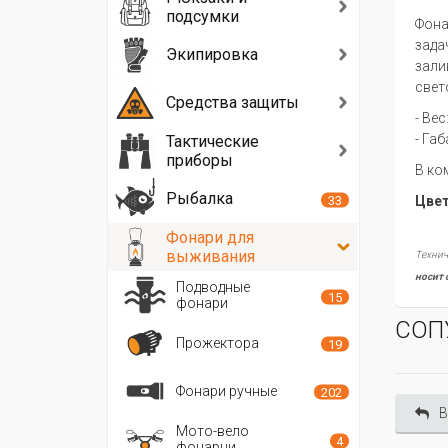
подсумки
Фона
зада
Экипировка
зали
свет
Средства защиты
- Вес
- Габ
Тактические
приборы
В ко
Рыбалка
33
Цвет
Фонари для
выживания
Технич
носит 
Подводные
15
фонари
СОП
Прожектора
19
Фонари ручные
202
В
Мото-вело
4
фонарни