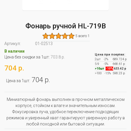
Фонарь ручной HL-719B
5 всего 1
Артикул:
01-02513
В наличии
Цена при покупке:
Цена без скидки за 1шт:
703.8 р.
2шт
-2%
689.724 р
5-9
-5%
668.61 р
704 р.
>10шт
-10%
633.42 р
>100
-15%
598.23 р
704 р.
Цена за 1шт:
Миниатюрный фонарь выполнен в прочном металлическом
корпусе, стойком к влаге и значительным износам.
Фокусировка луча, удобное переключение подходящих
режимов и уверенный хват гарантируют уверенную работу в
любой походной или бытовой ситуации.