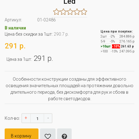
Led
Артикул:
01-02486
В наличии
Цена при покупке:
Цена без скидки за 1шт:
290.7 р.
2шт
-2%
284.886 р
5-9
-5%
276.165 р
291 р.
>10шт
-10%
261.63 р
>100
-15%
247.095 р
291 р.
Цена за 1шт:
Особенности конструкции созданы для эффективного
освещения значительных площадей на протяжении довольно
длительного периода, без дискомфорта для рук и сбоев в
работе светодиодов.
+
-
Кол-во:
В корзину