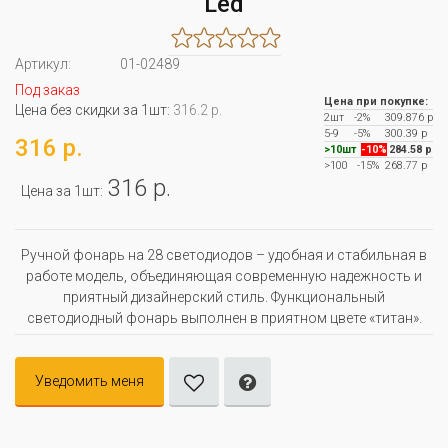
Led
Артикул:
01-02489
Под заказ
Цена при покупке:
Цена без скидки за 1шт:
316.2 р.
2шт
-2%
309.876 р
5-9
-5%
300.39 р
316 р.
>10шт
-10%
284.58 р
>100
-15%
268.77 р
316 р.
Цена за 1шт:
Ручной фонарь на 28 светодиодов – удобная и стабильная в
работе модель, объединяющая современную надежность и
приятный дизайнерский стиль. Функциональный
светодиодный фонарь выполнен в приятном цвете «титан».
Уведомить меня