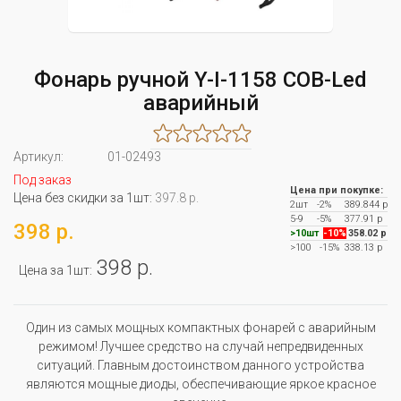
Фонарь ручной Y-I-1158 COB-Led
аварийный
Артикул:
01-02493
Под заказ
Цена при покупке:
Цена без скидки за 1шт:
397.8 р.
2шт
-2%
389.844 р
5-9
-5%
377.91 р
398 р.
>10шт
-10%
358.02 р
>100
-15%
338.13 р
398 р.
Цена за 1шт:
Один из самых мощных компактных фонарей с аварийным
режимом! Лучшее средство на случай непредвиденных
ситуаций. Главным достоинством данного устройства
являются мощные диоды, обеспечивающие яркое красное