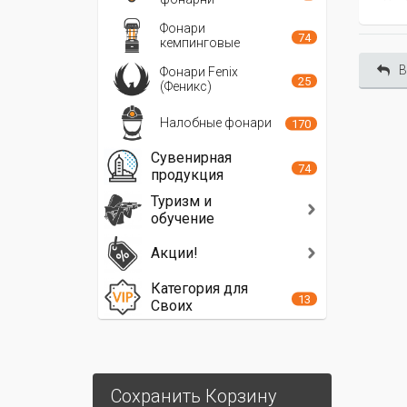
Фонари
74
кемпинговые
В
Фонари Fenix
25
(Феникс)
Налобные фонари
170
Сувенирная
74
продукция
Туризм и
обучение
Акции!
Категория для
13
Своих
Сохранить Корзину