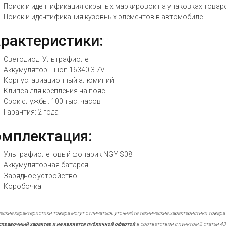
Поиск и идентификация скрытых маркировок на упаковках товар
Поиск и идентификация кузовных элементов в автомобиле
рактеристики:
Светодиод: Ультрафиолет
Аккумулятор: Li-ion 16340 3.7V
Корпус: авиационный алюминий
Клипса для крепления на пояс
Срок службы: 100 тыс. часов
Гарантия: 2 года
мплектация:
Ультрафиолетовый фонарик NGY S08
Аккумуляторная батарея
Зарядное устройство
Коробочка
еские характеристики товара могут отличаться, уточняйте технические характеристики товара
справочный характер и не является публичной офертой
в соответствии с пунктом 2 статьи 43