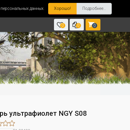
и персональных данных.
Хорошо!
Подробнее...
0
0
0
рь ультрафиолет NGY S08