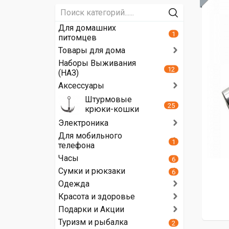
Для домашних
1
питомцев
Товары для дома
Наборы Выживания
12
(НАЗ)
Аксессуары
Штурмовые
25
крюки-кошки
Электроника
Для мобильного
1
телефона
Часы
6
Сумки и рюкзаки
6
Одежда
Красота и здоровье
Подарки и Акции
Туризм и рыбалка
2