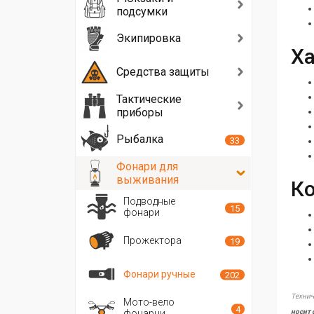
подсумки
Экипировка
Ха
Средства защиты
Тактические
приборы
Рыбалка
33
Фонари для
выживания
Ко
Подводные
15
фонари
Прожектора
19
Фонари ручные
202
Технич
Мото-вело
4
фонарни
носит 