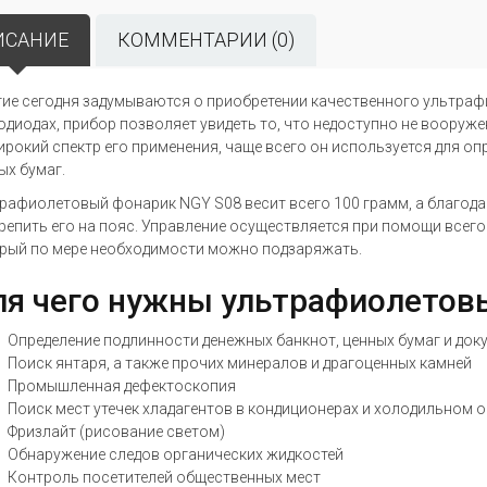
ИСАНИЕ
КОММЕНТАРИИ (0)
ие сегодня задумываются о приобретении качественного ультра
одиодах, прибор позволяет увидеть то, что недоступно не вооруж
ирокий спектр его применения, чаще всего он используется для о
ых бумаг.
рафиолетовый фонарик NGY S08 весит всего 100 грамм, а благодар
репить его на пояс. Управление осуществляется при помощи всего 
рый по мере необходимости можно подзаряжать.
я чего нужны ультрафиолетов
Определение подлинности денежных банкнот, ценных бумаг и док
Поиск янтаря, а также прочих минералов и драгоценных камней
Промышленная дефектоскопия
Поиск мест утечек хладагентов в кондиционерах и холодильном 
Фризлайт (рисование светом)
Обнаружение следов органических жидкостей
Контроль посетителей общественных мест