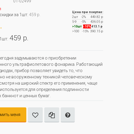
01-02499
з
Цена при покупке:
 скидки за 1шт:
459 р.
2шт
-2%
449.82 р
5-9
-5%
436.05 р
.
>10шт
-10%
413.1 р
>100
-15%
390.15 р
459 р.
 1шт:
егодня задумываются о приобретении
енного ультрафиолетового фонарика. Работающий
диодах, прибор позволяет увидеть то, что
но не вооруженному техникой человеческому
есмотря на широкий спектр его применения, чаще
 используется для определения подлинности
 банкнот и ценных бумаг.
мить меня