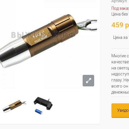
Артикул:
Под зака
Цена без
459 р
Цена за
Многие с
качеств
на свето
недоступ
глазу. Н
всего он
денежных
Уведо