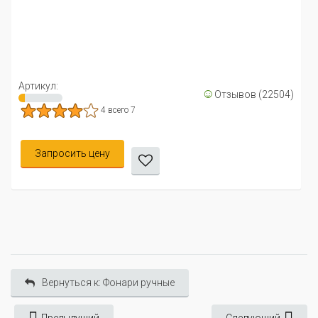
Скоростно
1А/AA ...
Артикул: 01
☺
Отзывов (22504)
4 всего 7
117 р.
ить цену
В корзи
Вернуться к: Фонари ручные
Предыдущий
Следующий