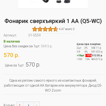
Фонарик сверхъяркий 1 АА (Q5-WC)
4.67 всего 3
Артикул:
01-0559
В наличии
Цена при покупке:
Цена без скидки за 1шт:
569.5 р.
2шт
-2%
558.11 р
5-9
-5%
541.025 р
570 р.
>10шт
-10%
512.55 р
>100
-15%
484.075 р
570 р.
Цена за 1шт:
Одна из реплик самого яркого из компактных фонарей,
работающих от одной АА батареи или аккумулятора. Диод Q5-
WC! Zoom
+
-
Кол-во: