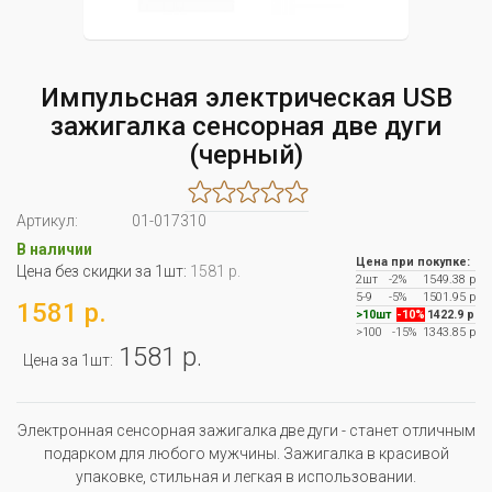
Импульсная электрическая USB
зажигалка сенсорная две дуги
(черный)
Артикул:
01-017310
В наличии
Цена при покупке:
Цена без скидки за 1шт:
1581 р.
2шт
-2%
1549.38 р
5-9
-5%
1501.95 р
1581 р.
>10шт
-10%
1422.9 р
>100
-15%
1343.85 р
1581 р.
Цена за 1шт:
Электронная сенсорная зажигалка две дуги - станет отличным
подарком для любого мужчины. Зажигалка в красивой
упаковке, стильная и легкая в использовании.