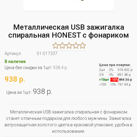
Металлическая USB зажигалка
спиральная HONEST с фонариком
Артикул:
01-017337
В наличии
Цена при покупке:
Цена без скидки за 1шт:
938.4 р.
2шт
-2%
919.632 р
5-9
-5%
891.48 р
938 р.
>10шт
-10%
844.56 р
>100
-15%
797.64 р
938 р.
Цена за 1шт:
Металлическая USB зажигалка спиральная с фонариком
станет отличным подарком для любого мужчины. Зажигалка
ветрозащитная золотого цвета в красивой упаковке, удобна в
использовании.