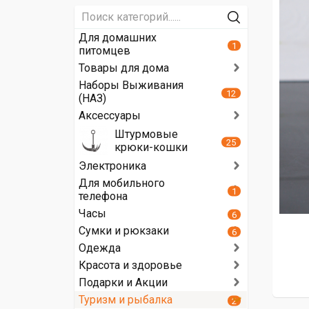
Для домашних
1
питомцев
Товары для дома
Наборы Выживания
12
(НАЗ)
Аксессуары
Штурмовые
25
крюки-кошки
Электроника
Для мобильного
1
телефона
Часы
6
Сумки и рюкзаки
6
Одежда
Красота и здоровье
Подарки и Акции
Туризм и рыбалка
2