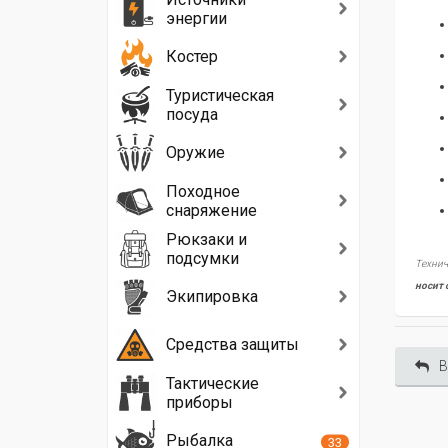
энергии
Костер
Туристическая
посуда
Оружие
Походное
снаряжение
Рюкзаки и
подсумки
Технич
носит 
Экипировка
Средства защиты
В
Тактические
приборы
Рыбалка
33