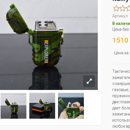
Артикул:
В наличи
Цена без
1510 
Цена за
Тактичес
зажигалк
совершен
газовые,
пружиной
две плаз
дает бол
зажигани
использо
любое вр