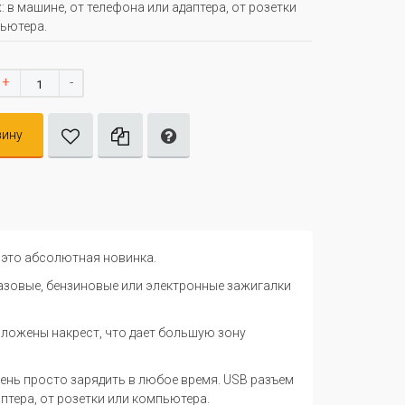
: в машине, от телефона или адаптера, от розетки
ьютера.
+
-
зину
 это абсолютная новинка.
азовые, бензиновые или электронные зажигалки
оложены накрест, что дает большую зону
чень просто зарядить в любое время. USB разъем
птера, от розетки или компьютера.