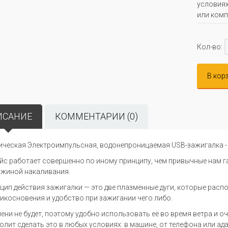
условиях
или комп
Кол-во:
В кор
ИСАНИЕ
КОММЕНТАРИИ (0)
ическая Электроимпульсная, водонепроницаемая USB-зажигалка -
йс работает совершенно по иному принципу, чем привычные нам г
ужиной накаливания.
цип действия зажигалки — это две плазменные дуги, которые расп
икосновения и удобство при зажигании чего либо.
ени не будет, поэтому удобно использовать её во время ветра и о
олит сделать это в любых условиях: в машине, от телефона или ада