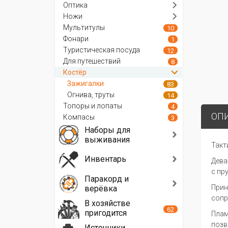
Оптика
Ножи
Мультитулы
10
Фонари
1
Туристическая посуда
12
Для путешествий
8
Костёр
Зажигалки
83
Огнива, труты
14
Топоры и лопаты
4
ОП
Компасы
3
Наборы для
выживания
Такт
Инвентарь
Дева
с пр
Паракорд и
Прин
верёвка
сопр
В хозяйстве
62
пригодится
Плам
позв
Источники