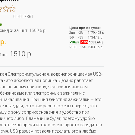
01-017361
и
Цена при покупке:
 скидки за 1шт:
1509.6 р.
2шт
-2%
1479.408 р
5-9
-5%
1434.12 р
р.
>10шт
-10%
1358.64 р
>100
-15%
1283.16 р
1510 р.
 1шт:
кая Электроимпульсная, водонепроницаемая USB-
а - это абсолютная новинка. Девайс работает
но по иному принципу, чем привычные нам
 бензиновые или электронные зажигалки с
 накаливания. Принцип действия зажигалки — это
менные дуги, которые расположены накрест, что
ьшую зону соприкосновения и удобство при
и чего либо. Пламени не будет, поэтому удобно
вать её во время ветра и очень просто зарядить в
емя. USB разъем позволит сделать это в любых