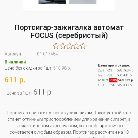
Портсигар-зажигалка автомат
FOCUS (серебристый)
Артикул:
01-017454
В наличии
Цена при покупке:
Цена без скидки за 1шт:
610.98 р.
2шт
-2%
598.7604 р
5-9
-5%
580.431 р
611 р.
>10шт
-10%
549.882 р
>100
-15%
519.333 р
611 р.
Цена за 1шт:
Портсигар пригодится всем курильщикам. Такое устройство
станет отличным приспособлением для хранения сигарет, а
также стильным аксессуаром, который гармонично
сочетается с любым образом. Портсигар рассчитан на 10