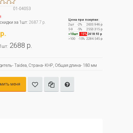
01-04053
з
Цена при покупке:
 скидки за 1шт:
2687.7 р.
2шт
-2%
2633.946 р
5-9
-5%
2553.315 р
р.
>10шт
-10%
2418.93 р
>100
-15%
2284.545 р
2688 р.
 1шт:
итель- Taidea, Страна- КНР, Oбщая длина- 180 мм
мить меня