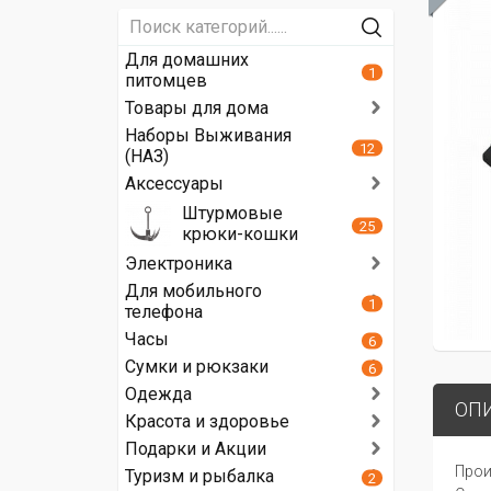
Для домашних
1
питомцев
Товары для дома
Наборы Выживания
12
(НАЗ)
Аксессуары
Штурмовые
25
крюки-кошки
Электроника
Для мобильного
1
телефона
Часы
6
Сумки и рюкзаки
6
Одежда
ОП
Красота и здоровье
Подарки и Акции
Прои
Туризм и рыбалка
2