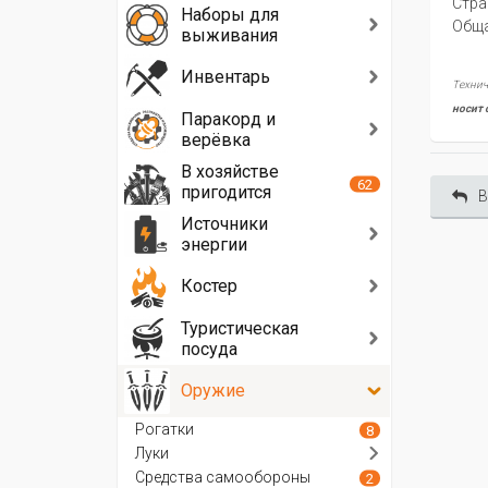
Стра
Наборы для
Oбща
выживания
Инвентарь
Технич
носит 
Паракорд и
верёвка
В хозяйстве
62
пригодится
В
Источники
энергии
Костер
Туристическая
посуда
Оружие
Рогатки
8
Луки
Средства самообороны
2