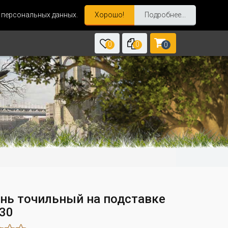
и персональных данных.
Хорошо!
Подробнее...
0
0
0
нь точильный на подставке
30