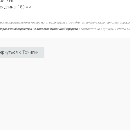
на- КНР
я длина- 180 мм
еские характеристики товара могут отличаться, уточняйте технические характеристики товара
справочный характер и не является публичной офертой
в соответствии с пунктом 2 статьи 43
ернуться к: Точилки