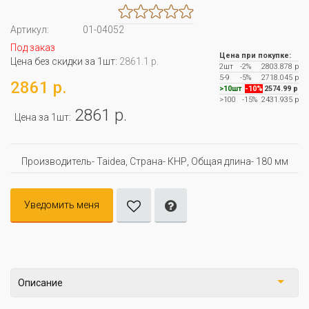
Артикул:
01-04052
Под заказ
Цена при покупке:
Цена без скидки за 1шт:
2861.1 р.
2шт
-2%
2803.878 р
5-9
-5%
2718.045 р
2861 р.
>10шт
-10%
2574.99 р
>100
-15%
2431.935 р
2861 р.
Цена за 1шт:
Производитель- Taidea, Страна- КНР, Oбщая длина- 180 мм
Уведомить меня
Описание