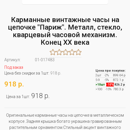
Карманные винтажные часы на
цепочке "Париж". Металл, стекло,
кварцевый часовой механизм.
Конец XX века
Артикул:
01-017483
Под заказ
Цена при покупке:
Цена без скидки за 1шт:
918 р.
2шт
-2%
899.64 р
5-9
-5%
872.1 р
918 р.
>10шт
-10%
826.2 р
>100
-15%
780.3 р
918 р.
Цена за 1шт:
Оригинальные карманные часы на цепочке в металлическом
корпусе .Задняя крышка богато украшена гравированным
растительным орнаментом.Стильный акцент винтажного