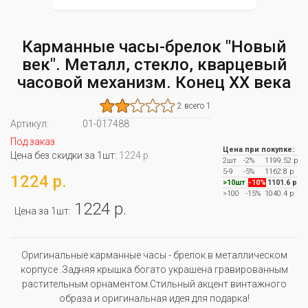
Карманные часы-брелок "Новый
век". Металл, стекло, кварцевый
часовой механизм. Конец XX века
2 всего 1
Артикул:
01-017488
Под заказ
Цена при покупке:
Цена без скидки за 1шт:
1224 р.
2шт
-2%
1199.52 р
5-9
-5%
1162.8 р
1224 р.
>10шт
-10%
1101.6 р
>100
-15%
1040.4 р
1224 р.
Цена за 1шт:
Оригинальные карманные часы - брелок в металлическом
корпусе .Задняя крышка богато украшена гравированным
растительным орнаментом.Стильный акцент винтажного
образа и оригинальная идея для подарка!