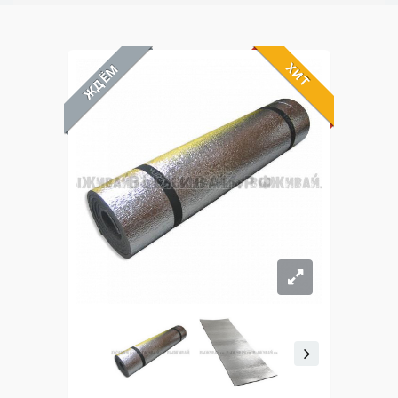
ХИТ
ЖДЁМ