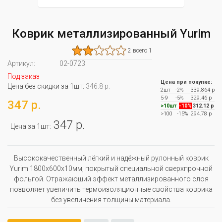
Коврик металлизированный Yurim
2 всего 1
Артикул:
02-0723
Под заказ
Цена при покупке:
Цена без скидки за 1шт:
346.8 р.
2шт
-2%
339.864 р
5-9
-5%
329.46 р
347 р.
>10шт
-10%
312.12 р
>100
-15%
294.78 р
347 р.
Цена за 1шт:
Высококачественный лёгкий и надёжный рулонный коврик
Yurim 1800х600х10мм, покрытый специальной сверхпрочной
фольгой. Отражающий эффект металлизированного слоя
позволяет увеличить термоизоляционные свойства коврика
без увеличения толщины материала.