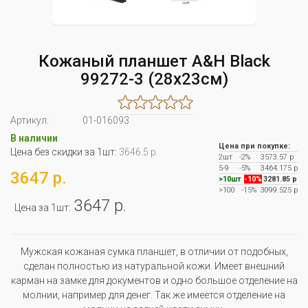
Кожаный планшет A&H Black
99272-3 (28x23см)
Артикул:
01-016093
В наличии
Цена при покупке:
Цена без скидки за 1шт:
3646.5 р.
2шт
-2%
3573.57 р
5-9
-5%
3464.175 р
3647 р.
>10шт
-10%
3281.85 р
>100
-15%
3099.525 р
3647 р.
Цена за 1шт:
Мужская кожаная сумка планшет, в отличии от подобных,
сделан полностью из натуральной кожи. Имеет внешний
карман на замке для документов и одно большое отделение на
молнии, например для денег. Так же имеется отделение на