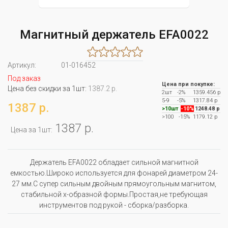
Магнитный держатель EFA0022
Артикул:
01-016452
Под заказ
Цена при покупке:
Цена без скидки за 1шт:
1387.2 р.
2шт
-2%
1359.456 р
5-9
-5%
1317.84 р
1387 р.
>10шт
-10%
1248.48 р
>100
-15%
1179.12 р
1387 р.
Цена за 1шт:
Держатель EFA0022 обладает сильной магнитной
емкостью.Широко используется для фонарей диаметром 24-
27 мм.С супер сильным двойным прямоугольным магнитом,
стабильной x-образной формы.Простая,не требующая
инструментов под рукой - сборка/разборка.