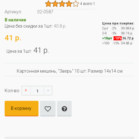
4 всего 1
Артикул:
02-0587
В наличии
Цена при покупке:
Цена без скидки за 1шт:
40.8 р.
2шт
-2%
39.984 р
5-9
-5%
38.76 р
41 р.
>10шт
-10%
36.72 р
>100
-15%
34.68 р
41 р.
Цена за 1шт:
Картонная мишень, "Зверь" 10 шт. Размер 14х14 см
+
-
Кол-во:
В корзину