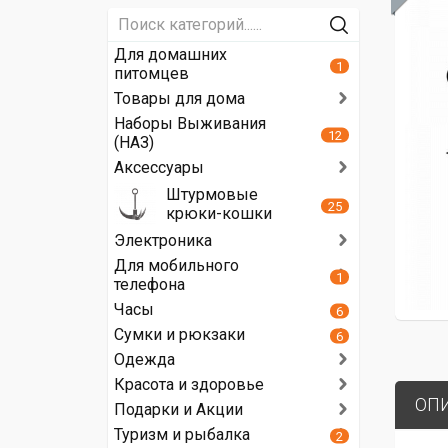
Для домашних
1
питомцев
Товары для дома
Наборы Выживания
12
(НАЗ)
Аксессуары
Штурмовые
25
крюки-кошки
Электроника
Для мобильного
1
телефона
Часы
6
Сумки и рюкзаки
6
Одежда
Красота и здоровье
ОП
Подарки и Акции
Туризм и рыбалка
2