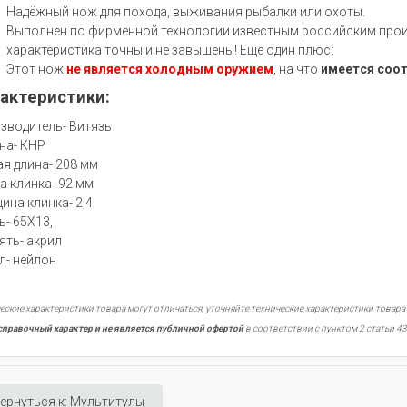
Надёжный нож для похода, выживания рыбалки или охоты.
Выполнен по фирменной технологии известным российским произ
характеристика точны и не завышены! Ещё один плюс:
Этот нож
не является холодным оружием
, на что
имеется соо
актеристики:
зводитель- Витязь
на- КНР
я длина- 208 мм
а клинка- 92 мм
ина клинка- 2,4
ь- 65Х13,
ять- акрил
л- нейлон
еские характеристики товара могут отличаться, уточняйте технические характеристики товара
справочный характер и не является публичной офертой
в соответствии с пунктом 2 статьи 43
ернуться к: Мультитулы