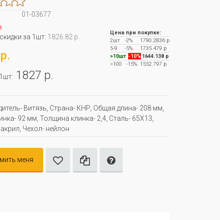
01-03677
з
Цена при покупке:
 скидки за 1шт:
1826.82 р.
2шт
-2%
1790.2836 р
5-9
-5%
1735.479 р
р.
>10шт
-10%
1644.138 р
>100
-15%
1552.797 р
1827 р.
 1шт:
итель- Витязь, Страна- КНР, Oбщая длина- 208 мм,
нка- 92 мм, Толщина клинка- 2,4, Сталь- 65Х13,
 акрил, Чехол- нейлон
мить меня