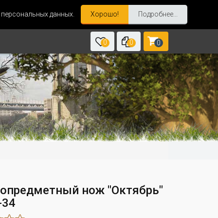
и персональных данных.
Хорошо!
Подробнее...
0
0
0
опредметный нож "Октябрь"
-34