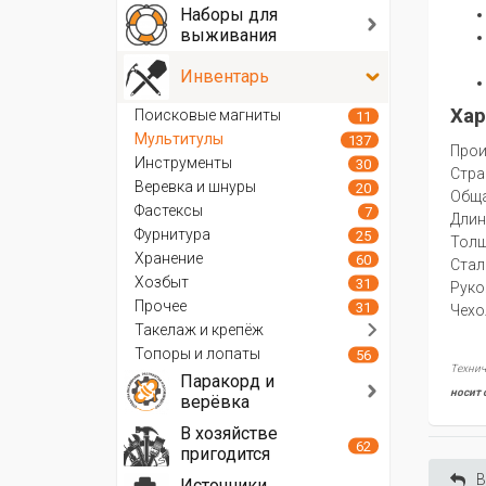
Наборы для
выживания
Инвентарь
Хар
Поисковые магниты
11
Мультитулы
137
Прои
Инструменты
30
Стра
Веревка и шнуры
20
Oбща
Фастексы
7
Длин
Фурнитура
25
Толщ
Хранение
60
Стал
Хозбыт
31
Руко
Прочее
31
Чехо
Такелаж и крепёж
Топоры и лопаты
56
Технич
Паракорд и
носит 
верёвка
В хозяйстве
62
пригодится
В
Источники