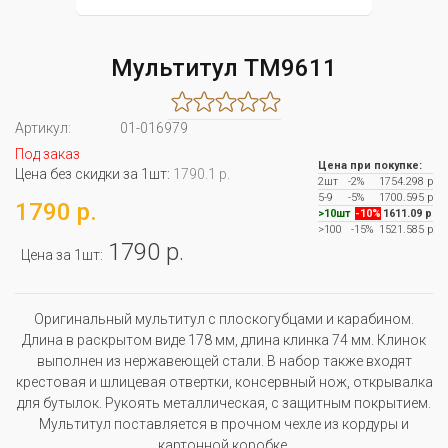
Мультитул TM9611
Артикул:
01-016979
Под заказ
Цена при покупке:
Цена без скидки за 1шт:
1790.1 р.
2шт
-2%
1754.298 р
5-9
-5%
1700.595 р
1790 р.
>10шт
-10%
1611.09 р
>100
-15%
1521.585 р
1790 р.
Цена за 1шт:
Оригинальный мультитул с плоскогубцами и карабином.
Длина в раскрытом виде 178 мм, длина клинка 74 мм. Клинок
выполнен из нержавеющей стали. В набор также входят
крестовая и шлицевая отвертки, консервный нож, открывалка
для бутылок. Рукоять металлическая, с защитным покрытием.
Мультитул поставляется в прочном чехле из кордуры и
картонной коробке.