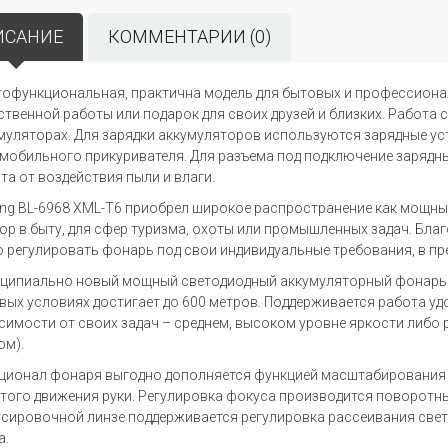
ИСАНИЕ
КОММЕНТАРИИ (0)
офункциональная, практична модель для бытовых и профессиона
ственной работы или подарок для своих друзей и близких. Работ
муляторах. Для зарядки аккумуляторов используются зарядные ус
мобильного прикуривателя. Для разъема под подключение зарядн
та от воздействия пыли и влаги.
ong BL-6968 XML-T6 приобрел широкое распространение как мощн
ор в быту, для сфер туризма, охоты или промышленных задач. Бл
о регулировать фонарь под свои индивидуальные требования, в пред
ципиально новый мощный светодиодный аккумуляторный фонарь с
вых условиях достигает до 600 метров. Поддерживается работа уд
симости от своих задач – среднем, высоком уровне яркости либ
ом).
ционал фонаря выгодно дополняется функцией масштабирования –
того движения руки. Регулировка фокуса производится поворотн
сировочной линзе поддерживается регулировка рассеивания свет
а.