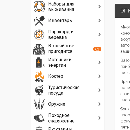
Наборы для
выживания
ОП
Инвентарь
Мног
Паракорд и
каче
верёвка
акку
В хозяйстве
авто
62
пригодится
защи
Источники
Bail
энергии
приб
легк
Костер
Прин
Туристическая
поле
посуда
зави
свет
Оружие
Функ
Походное
прос
снаряжение
фоку
пятн
Рюкзаки и