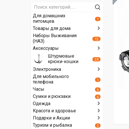
Для домашних
1
питомцев
Товары для дома
Наборы Выживания
12
(НАЗ)
Аксессуары
Штурмовые
25
крюки-кошки
Электроника
Для мобильного
1
телефона
Часы
6
Сумки и рюкзаки
6
Одежда
Красота и здоровье
Подарки и Акции
Туризм и рыбалка
2