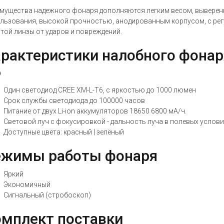
мущества надежного фонаря дополняются легким весом, выверен
льзования, высокой прочностью, анодированным корпусом, с рег
той линзы от ударов и повреждений.
рактеристики налобного фонаря
6
Один светодиод CREE XM-L-T6, с яркостью до 1000 люмен
Срок службы светодиода до 100000 часов
Питание от двух Li-ion аккумуляторов 18650 6800 мА/ч.
Световой луч с фокусировкой - дальность луча в полевых услови
Доступные цвета: красный | зелёный
ежимы работы фонаря
Яркий
Экономичный
Сигнальный (стробоскоп)
мплект поставки