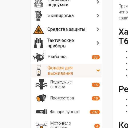
подсумки
Преи
испо
Экипировка
защи
Средства защиты
Ха
T
Тактические
приборы
Рыбалка
33
Фонари для
выживания
Подводные
15
Р
фонари
Прожектора
19
Фонари ручные
202
Ко
Мото-вело
4
фонарни