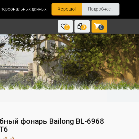
и персональных данных.
Хорошо!
Подробнее...
0
0
0
бный фонарь Bailong BL-6968
T6