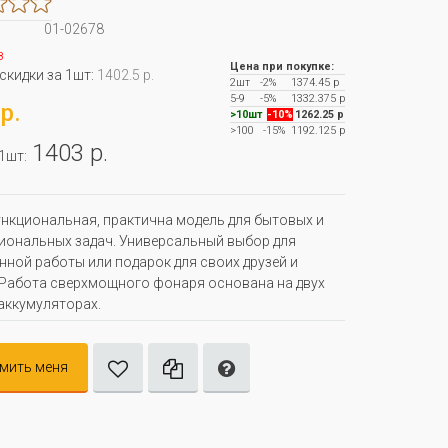
01-02678
з
Цена при покупке:
 скидки за 1шт:
1402.5 р.
2шт
-2%
1374.45 р
5-9
-5%
1332.375 р
р.
>10шт
-10%
1262.25 р
>100
-15%
1192.125 р
1403 р.
 1шт:
кциональная, практична модель для бытовых и
ональных задач. Универсальный выбор для
нной работы или подарок для своих друзей и
 Работа сверхмощного фонаря основана на двух
аккумуляторах.
мить меня