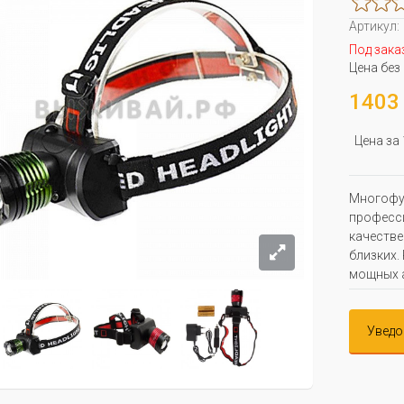
Артикул:
Под зака
Цена без
1403 
Цена за
Многофун
професси
качестве
близких.
мощных 
Уведо