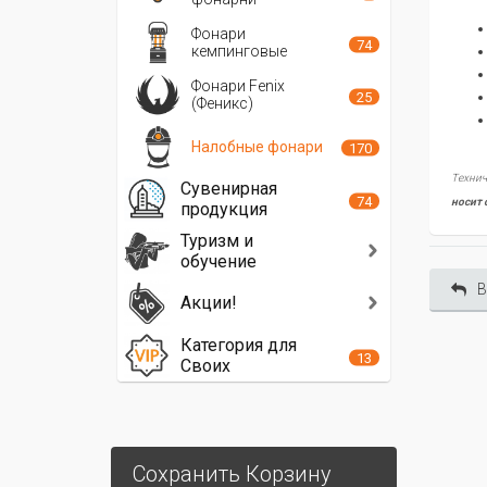
Фонари
74
кемпинговые
Фонари Fenix
25
(Феникс)
Налобные фонари
170
Технич
Сувенирная
74
носит 
продукция
Туризм и
обучение
В
Акции!
Категория для
13
Своих
Сохранить Корзину