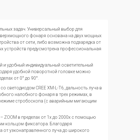
льных задач. Универсальный выбор для
а сверхмощного фонаря основана на двух мощных
тройства от сети, либо возможна подзарядка от
ых устройств предусмотрена профессиональная
ый и удобный индивидуальный осветительный
агодаря удобной поворотной головке можно
елах от 0° до 90°.
о светодиодом CREE XM-L-T6, дальность луча в
обного налобного фонаря в трех режимах, в
о режиме стробоскопа (с аварийным мигающим
 ZOOM в пределах от 1х до 2000х с помощью
ым кольцом фиксатора. Благодаря
а от узконаправленного луча до широкого