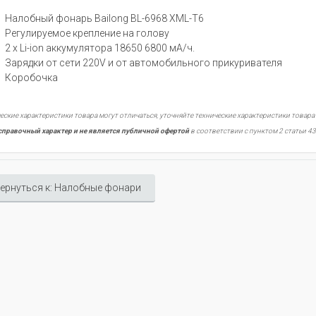
Налобный фонарь Bailong BL-6968 XML-T6
Регулируемое крепление на голову
2 х Li-ion аккумулятора 18650 6800 мА/ч.
Зарядки от сети 220V и от автомобильного прикуривателя
Коробочка
еские характеристики товара могут отличаться, уточняйте технические характеристики товара
справочный характер и не является публичной офертой
в соответствии с пунктом 2 статьи 43
ернуться к: Налобные фонари