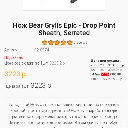
Нож Bear Grylls Epic - Drop Point
Sheath, Serrated
5 всего 2
Артикул:
02-0774
Под заказ
Цена при покупке:
Цена без скидки за 1шт:
3223.2 р.
2шт
-2%
3158.736 р
5-9
-5%
3062.04 р
3223 р.
>10шт
-10%
2900.88 р
>100
-15%
2739.72 р
3223 р.
Цена за 1шт:
Городской Нож от выживальщика Бира Грилса впервые в
России! Простота, надёжность! Ножны разработаны для
длительного (при желании скрытого) ношения в городе.
Лезвие - широкое и толстое, имеет 8.5 см длины, не требует