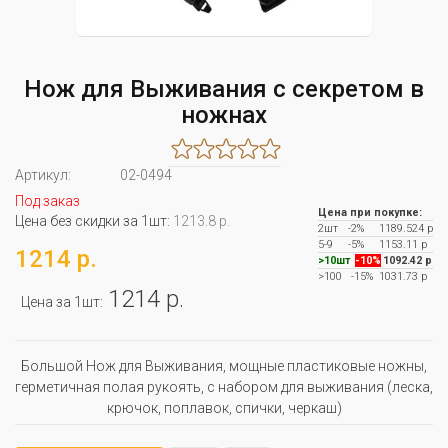
Нож для Выживания с секретом в
ножнах
Артикул:
02-0494
Под заказ
Цена при покупке:
Цена без скидки за 1шт:
1213.8 р.
2шт
-2%
1189.524 р
5-9
-5%
1153.11 р
1214 р.
>10шт
-10%
1092.42 р
>100
-15%
1031.73 р
1214 р.
Цена за 1шт:
Большой Нож для Выживания, мощные пластиковые ножны,
герметичная полая рукоять, с набором для выживания (леска,
крючок, поплавок, спички, черкаш)