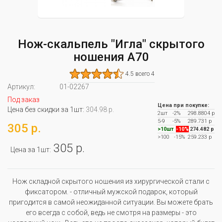
Нож-скальпель "Игла" скрытого
ношения А70
4.5 всего 4
Артикул:
01-02267
Под заказ
Цена при покупке:
Цена без скидки за 1шт:
304.98 р.
2шт
-2%
298.8804 р
5-9
-5%
289.731 р
305 р.
>10шт
-10%
274.482 р
>100
-15%
259.233 р
305 р.
Цена за 1шт:
Нож складной скрытого ношения из хирургической стали с
фиксатором. - отличный мужской подарок, который
пригодится в самой неожиданной ситуации. Вы можете брать
его всегда с собой, ведь не смотря на размеры - это