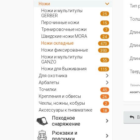
Ножи
Тип 
Ножи и мультитулы
25
GERBER
Толщ
Перочинные ножи
15
Тренировочные ножи
7
Длин
Шведские ножи MORA
24
Ножи складные
473
Длин
Ножи фиксированные
393
Ножи и мультитулы
Длин
55
GANZO
Ножи для Выживания
115
Твер
Для охотника
Арбалеты
Технич
Точилки
45
носит 
Крепления и обвесы
26
Чехлы, ножны, кобуры
2
Аксессуары к пневматике
18
В
Походное
снаряжение
Рюкзаки и
подсумки