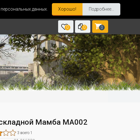
и персональных данных.
Хорошо!
Подробнее...
0
0
0
складной Мамба MA002
3 всего 1