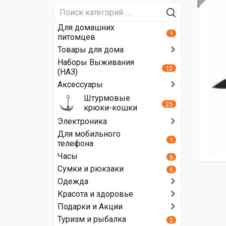
Для домашних
1
питомцев
Товары для дома
Наборы Выживания
12
(НАЗ)
Аксессуары
Штурмовые
25
крюки-кошки
Электроника
Для мобильного
1
телефона
Часы
6
Сумки и рюкзаки
6
Одежда
Красота и здоровье
Подарки и Акции
Туризм и рыбалка
2