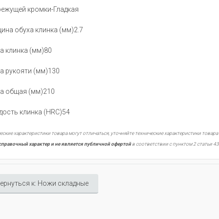
режущей кромки-Гладкая
ина обуха клинка (мм)2.7
а клинка (мм)80
а рукояти (мм)130
а общая (мм)210
дость клинка (HRC)54
еские характеристики товара могут отличаться, уточняйте технические характеристики товара
справочный характер и не является публичной офертой
в соответствии с пунктом 2 статьи 43
ернуться к: Ножи складные