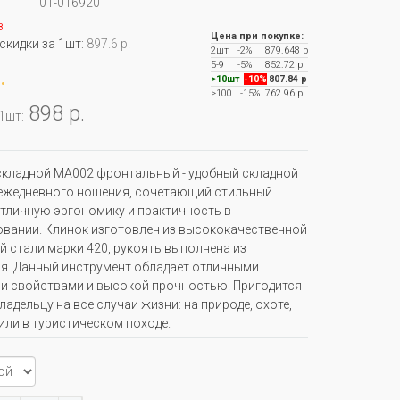
01-016920
з
Цена при покупке:
 скидки за 1шт:
897.6 р.
2шт
-2%
879.648 р
5-9
-5%
852.72 р
.
>10шт
-10%
807.84 р
>100
-15%
762.96 р
898 р.
 1шт:
кладной MA002 фронтальный - удобный складной
ежедневного ношения, сочетающий стильный
отличную эргономику и практичность в
вании. Клинок изготовлен из высококачественной
й стали марки 420, рукоять выполнена из
. Данный инструмент обладает отличными
 свойствами и высокой прочностью. Пригодится
ладельцу на все случаи жизни: на природе, охоте,
или в туристическом походе.