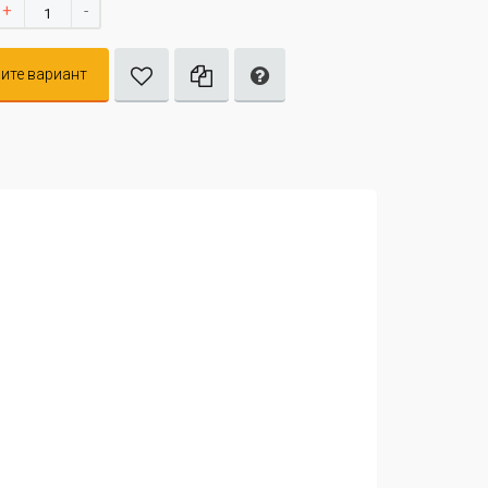
+
-
ите вариант