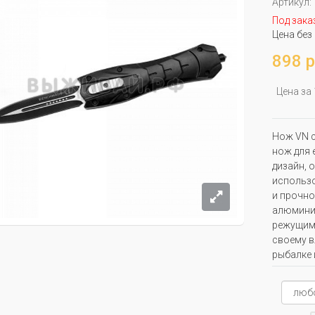
Артикул:
Под зака
Цена без
898 р
Цена за
Нож VN с
нож для 
дизайн, 
использо
и прочно
алюминия
режущими
своему в
рыбалке 