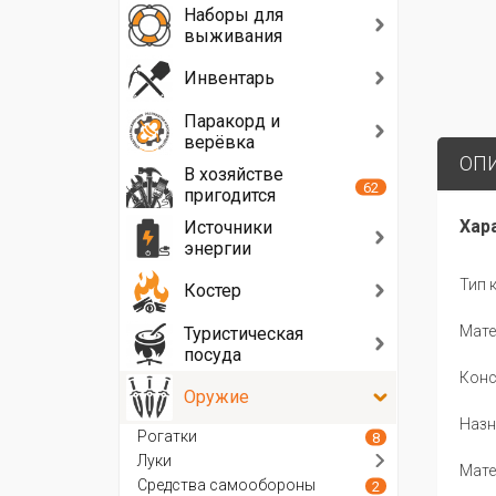
Наборы для
выживания
Инвентарь
Паракорд и
верёвка
ОП
В хозяйстве
62
пригодится
Хар
Источники
энергии
Тип к
Костер
Мате
Туристическая
посуда
Конс
Оружие
Назн
Рогатки
8
Луки
Мате
Средства самообороны
2