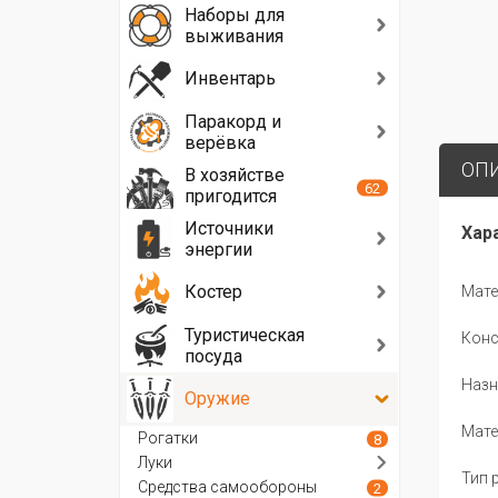
Наборы для
выживания
Инвентарь
Паракорд и
верёвка
ОП
В хозяйстве
62
пригодится
Источники
Хар
энергии
Костер
Мате
Туристическая
Конс
посуда
Назн
Оружие
Мате
Рогатки
8
Луки
Тип 
Средства самообороны
2