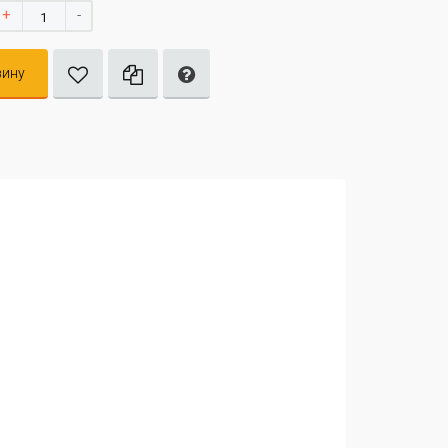
+
-
зину