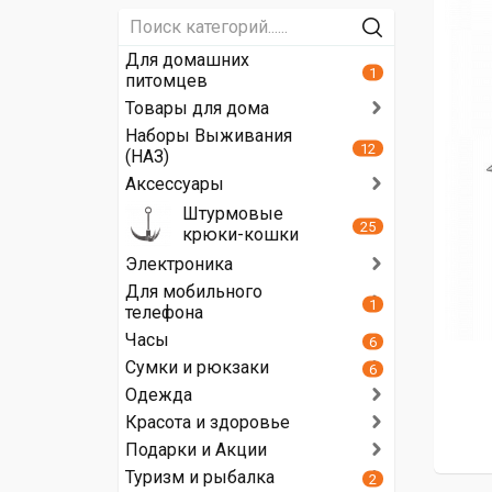
Для домашних
1
питомцев
Товары для дома
Наборы Выживания
12
(НАЗ)
Аксессуары
Штурмовые
25
крюки-кошки
Электроника
Для мобильного
1
телефона
Часы
6
Сумки и рюкзаки
6
Одежда
Красота и здоровье
Подарки и Акции
Туризм и рыбалка
2