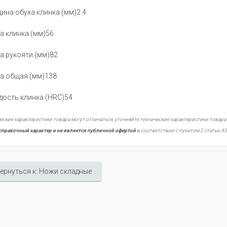
ина обуха клинка (мм)2.4
а клинка (мм)56
а рукояти (мм)82
а общая (мм)138
дость клинка (HRC)54
еские характеристики товара могут отличаться, уточняйте технические характеристики товара
справочный характер и не является публичной офертой
в соответствии с пунктом 2 статьи 43
ернуться к: Ножи складные