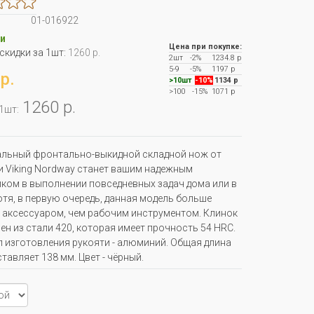
01-016922
и
Цена при покупке:
 скидки за 1шт:
1260 р.
2шт
-2%
1234.8 р
5-9
-5%
1197 р
р.
>10шт
-10%
1134 р
>100
-15%
1071 р
1260 р.
 1шт:
альный фронтально-выкидной складной нож от
 Viking Nordway станет вашим надежным
ом в выполнении повседневных задач дома или в
отя, в первую очередь, данная модель больше
 аксессуаром, чем рабочим инструментом. Клинок
ен из стали 420, которая имеет прочность 54 HRC.
 изготовления рукояти - алюминий. Общая длина
тавляет 138 мм. Цвет - чёрный.