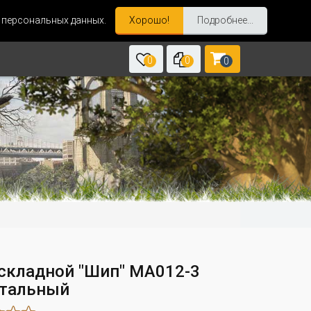
и персональных данных.
Хорошо!
Подробнее...
0
0
0
складной "Шип" MA012-3
тальный