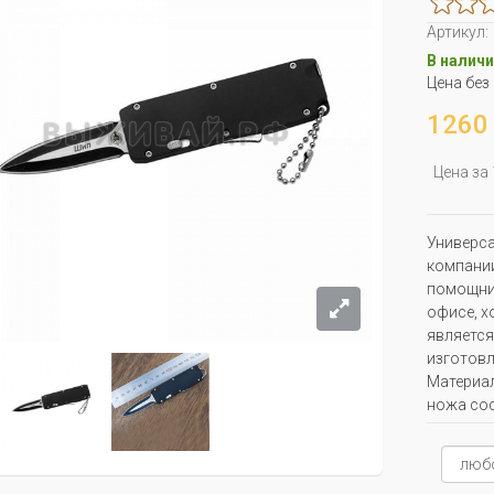
Артикул:
В наличи
Цена без
1260 
Цена за
Универс
компании
помощник
офисе, х
является
изготовл
Материал
ножа сос