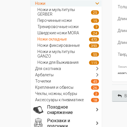
Ножи
Толщ
Ножи и мультитулы
25
GERBER
Длин
Перочинные ножи
15
Тренировочные ножи
7
Длин
Шведские ножи MORA
24
Ножи складные
473
Длин
Ножи фиксированные
393
Ножи и мультитулы
Твер
55
GANZO
Ножи для Выживания
115
Технич
Для охотника
носит 
Арбалеты
Точилки
45
Крепления и обвесы
26
Чехлы, ножны, кобуры
2
В
Аксессуары к пневматике
18
Походное
снаряжение
Рюкзаки и
подсумки