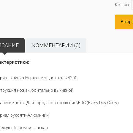
Кол-во:
В кор
ИСАНИЕ
КОММЕНТАРИИ (0)
актеристики:
риал клинка-Нержавеющая сталь 420C
трукция ножа-Фронтально выкидной
ачение ножа-Для городского ношения\EDC (Every Day Carry)
риал рукояти-Алюминий
режущей кромки-Гладкая