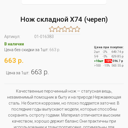
Нож складной X74 (череп)
Артикул:
01-016383
В наличии
Цена при покупке:
Цена без скидки за 1шт:
663 р.
2шт
-2%
649.74 р
5-9
-5%
629.85 р
663 р.
>10шт
-10%
596.7 р
>100
-15%
563.55 р
663 р.
Цена за 1шт:
Качественные перочинный нож — статусная вещь,
незаменимый помощник в быту и на природе.Нержавеющая
сталь. Не боится коррозии, но плохо поддается заточке. В
последние годы выпускают модели, которые способны
сохранять остроту годами. Материал отличается высоким
качеством, хорошо держит баланс.Они практичны при
использовании и транспортировке, оптимальны для