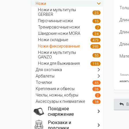
Ножи
Толщ
Ножи и мультитулы
25
GERBER
Длин
Перочинные ножи
15
Тренировочные ножи
7
Длин
Шведские ножи MORA
24
Ножи складные
473
Длин
Ножи фиксированные
393
Ножи и мультитулы
55
Мате
GANZO
Ножи для Выживания
115
Для охотника
Технич
Арбалеты
носит 
Точилки
45
Крепления и обвесы
26
Чехлы, ножны, кобуры
2
Аксессуары к пневматике
18
В
Походное
снаряжение
Рюкзаки и
подсумки