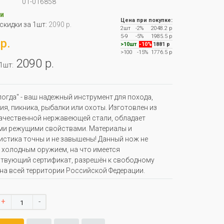
01-016858
и
Цена при покупке:
 скидки за 1шт:
2090 р.
2шт
-2%
2048.2 р
5-9
-5%
1985.5 р
р.
>10шт
-10%
1881 р
>100
-15%
1776.5 р
2090 р.
 1шт:
огда" - ваш надежный инструмент для похода,
я, пикника, рыбалки или охоты. Изготовлен из
чественной нержавеющей стали, обладает
ми режущими свойствами. Материалы и
истика точны и не завышены! Данный нож не
 холодным оружием, на что имеется
твующий сертификат, разрешён к свободному
на всей территории Российской Федерации.
+
-