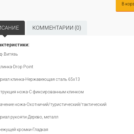
В кор
ИСАНИЕ
КОММЕНТАРИИ (0)
актеристики:
д-.Витязь
клинка-Drop Point
риал клинка-Нержавеющая сталь 65x13
трукция ножа-С фиксированным клинком
ачение ножа-Охотничий/туристический/тактический
риал рукояти-Дерево, металл
режущей кромки-Гладкая