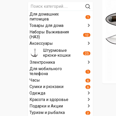
Для домашних
1
питомцев
Товары для дома
Наборы Выживания
12
(НАЗ)
Аксессуары
Штурмовые
25
крюки-кошки
Электроника
Для мобильного
1
телефона
Часы
6
Сумки и рюкзаки
6
Одежда
Красота и здоровье
Подарки и Акции
Туризм и рыбалка
2