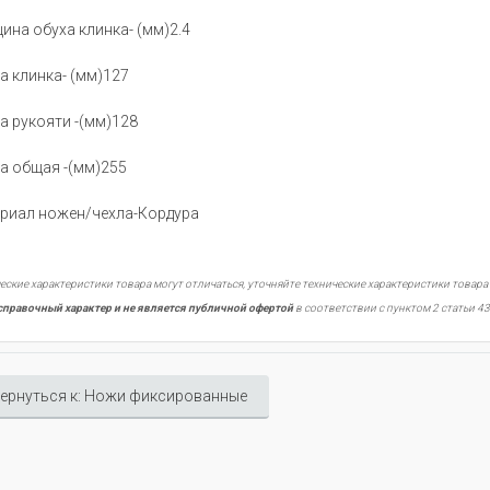
ина обуха клинка- (мм)2.4
а клинка- (мм)127
а рукояти -(мм)128
а общая -(мм)255
риал ножен/чехла-Кордура
еские характеристики товара могут отличаться, уточняйте технические характеристики товара
справочный характер и не является публичной офертой
в соответствии с пунктом 2 статьи 43
ернуться к: Ножи фиксированные