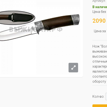
Артикул:
В наличи
Цена без
2090 
Цена за
Нож "Вол
выживани
высокока
отличны
характер
является
соответс
обороту 
Кол-во: