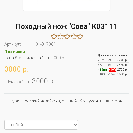
Походный нож "Сова" К03111
Артикул:
01-017061
В наличии
Цена при покупке:
Цена без скидки за 1шт:
3000 р.
2шт
-2%
2940 р
5-9
-5%
2850 р
3000 р.
>10шт
-10%
2700 р
>100
-15%
2550 р
3000 р.
Цена за 1шт:
Туристический нож Сова, сталь AUS8, рукоять эластрон.