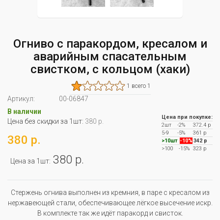
Огниво с паракордом, кресалом и
аварийным спасательным
свистком, с кольцом (хаки)
1 всего 1
Артикул:
00-06847
В наличии
Цена при покупке:
Цена без скидки за 1шт:
380 р.
2шт
-2%
372.4 р
5-9
-5%
361 р
380 р.
>10шт
-10%
342 р
>100
-15%
323 р
380 р.
Цена за 1шт:
Стержень огнива выполнен из кремния, в паре с кресалом из
нержавеющей стали, обеспечивающее лёгкое высечение искр.
В комплекте так же идёт паракорд и свисток.