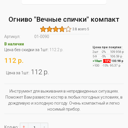
Огниво "Вечные спички" компакт
3.8 всего 5
Артикул:
01-0090
В наличии
Цена при покупке:
Цена без скидки за 1шт:
112.2 р.
2шт
-2%
109.956 р
5-9
-5%
106.59 р
112 р.
>10шт
-10%
100.98 р
>100
-15%
95.37 р
112 р.
Цена за 1шт:
Инструмент для выживания в непредвиденных ситуациях.
Поможет Вам развести костер в любых погодных условиях, в
дождливую и холодную погоду. Очень компактный и легко
носимый прибор.
+
-
Кол-во: