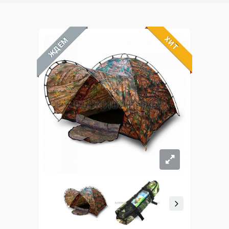
ХИТ
ЖДЁМ