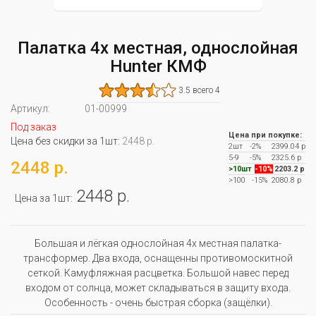
Палатка 4х местная, однослойная
Hunter КМФ
3.5 всего 4
Артикул:
01-00999
Под заказ
Цена при покупке:
Цена без скидки за 1шт:
2448 р.
2шт
-2%
2399.04 р
5-9
-5%
2325.6 р
2448 р.
>10шт
-10%
2203.2 р
>100
-15%
2080.8 р
2448 р.
Цена за 1шт:
Большая и лёгкая однослойная 4х местная палатка-
трансформер. Два входа, оснащенны противомоскитной
сеткой. Камуфляжная расцветка. Большой навес перед
входом от солнца, может складываться в защиту входа.
Особенность - очень быстрая сборка (защёлки).