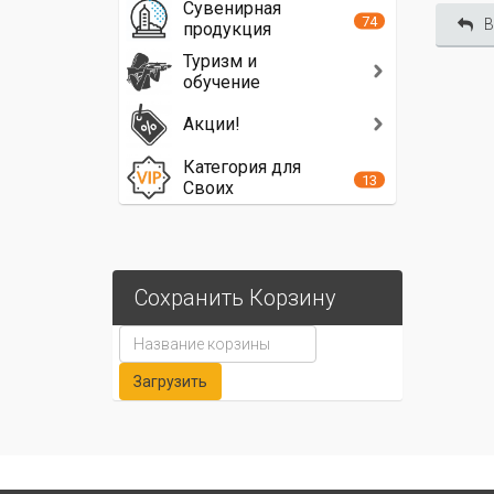
Сувенирная
74
В
продукция
Туризм и
обучение
Акции!
Категория для
13
Своих
Сохранить Корзину