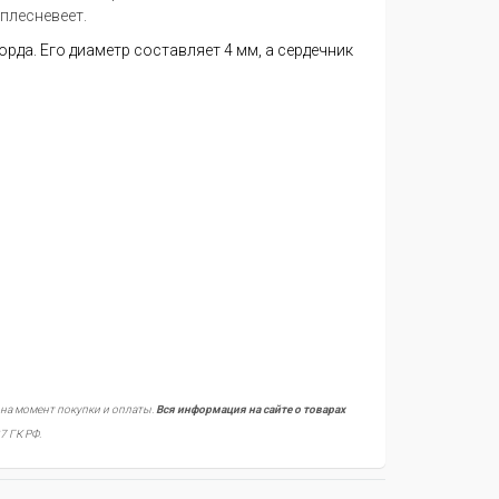
 плесневеет.
орда.
Его диаметр
составляет
4 мм,
а сердечник
 на момент покупки и оплаты.
Вся информация на сайте о товарах
7 ГК РФ.