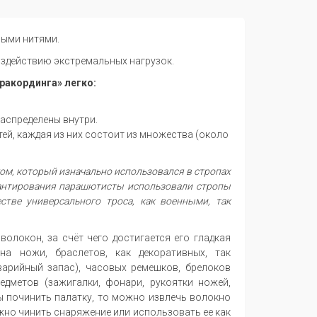
еными нитями.
воздействию экстремальных нагрузок.
ракординга» легко:
распределены внутри.
тей, каждая из них состоит из множества (около
ом,
который изначально использовался
в стропах
антирования парашютисты использовали стропы
естве
универсального троса, как военными, так
 волокон,
за счёт
чего достигается его гладкая
в
на ножи,
браслетов, как декоративных, так
рийный запас), часовых ремешков, брелоков
едметов (зажигалки, фонари, рукоятки ножей,
ы починить палатку, то можно извлечь волокно
ожно чинить снаряжение или использовать
ее как