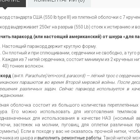
корд стандарта США (550 lb type III) из плетеной оболочки с 7 круч
корд выдерживает 250кг на разрыв (550 Lb) стоек к истиранию и 
чить паракорд (или настоящий американский) от шнура «для па
Настоящий паракорд держит круглую форму.
Он плотный и при сплющивании, сердечники не свободно, а туго 
Каждая из 7 нитей сердечника, состоит минимум из 2 крученых ни
40) тонких волокон.
акорд
(англ.
Parachute(/em>
cord,
paracord
) — лёгкий трос
с сердечник
иканских парашютов
во время
Второй мировой войны. После дес
решения различных задач. Сейчас паракорд используется
в кач
ажданскими.
ёная оболочка состоит
из большого
количества переплетённых
тура.
Его можно
использовать для изготовления темляко
едназначенных
для использования
в качестве
НАЗ (носимый ава
лючи,
застежек
на молнии,
пуговиц, для оплетки различных пр
рументы).
Если
в походе
у вас
не оказалось
прочной нитки, чтоб
ечника
из шнура
и
выполнить ремонтные работы
. Такой ниткой м