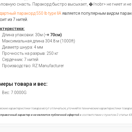
ловную снасть. Паракорд быстро высыхает,
�/nobr>
не гниет
и
не
дартный паракорд
550 lb
type IIA
является популярным видом парак
оит из
7 нитей.
ктеристики:
Длина упаковки: 30м (
-+ 70см)
Максимальная длина 304.8 м (1000ft)
Диаметр шнура:
4 мм
Прочность
на разрыв:
250 кг
Сердечник:
7 нитей
Производство: RZ Manufacturer
меры товара и вес:
Вес: 7.0000G
еские характеристики товара могут отличаться, уточняйте технические характеристики товара
справочный характер и не является публичной офертой
в соответствии с пунктом 2 статьи 43