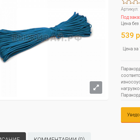
Артикул:
Под зака
Цена без
539 р
Цена за
Паракорд
соответс
износоус
нагрузко
Паракорд
Уведо
ИСАНИЕ
КОММЕНТАРИИ (0)