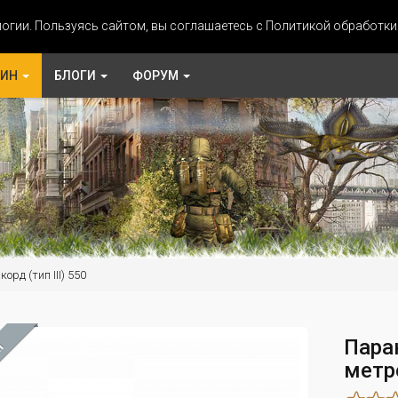
огии. Пользуясь сайтом, вы соглашаетесь с Политикой обработк
ЗИН
БЛОГИ
ФОРУМ
орд (тип III) 550
Пара
М
метр