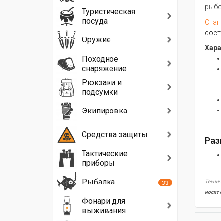
рыбо
Туристическая
посуда
Стан
сост
Оружие
Хара
Походное
снаряжение
Рюкзаки и
подсумки
Экипировка
Средства защиты
Раз
Тактические
приборы
Рыбалка
33
Технич
носит 
Фонари для
выживания