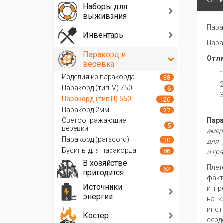
Наборы для
выживания
Пара
Инвентарь
Пара
Паракорд и
Отли
верёвка
Изделия из паракорда
38
Паракорд (тип IV) 750
6
Паракорд (тип III) 550
120
Паракорд 2мм
27
Светоотражающие
Пар
5
веревки
амер
Паракорд (paracord)
30
для 
Бусины для паракорда
86
и гр
В хозяйстве
Плет
62
пригодится
фак
Источники
и пр
энергии
на к
инст
Костер
серд