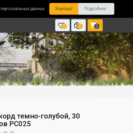
и персональных данных.
Хорошо!
Подробнее...
0
0
0
корд темно-голубой, 30
ов PC025