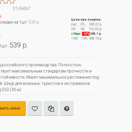
01-04067
з
Цена при покупке:
 скидки за 1шт:
539 р.
2шт
-2%
528.22 р
5-9
-5%
512.05 р
.
>10шт
-10%
485.1 р
>100
-15%
458.15 р
539 р.
 1шт:
 российского производства. Полностью
твует максимальным стандартам прочности и
тойчивости. Имеет минимальное растяжение под
й. Шнур для военных, туристов и экстремалов.
 550 (30 м)
мить меня