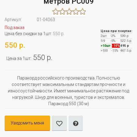
метров PC009
Артикул:
01-04063
Под заказ
Цена при покупке:
Цена без скидки за 1шт:
550 р.
2шт
-2%
539 р
5-9
-5%
522.5 р
550 р.
>10шт
-10%
495 р
>100
-15%
467.5 р
550 р.
Цена за 1шт:
Паракорд российского производства. Полностью
соответствует максимальным стандартам прочности и
износоустойчивости. Имеет минимальное растяжение под
нагрузкой. Шнур для военных, туристов и экстремалов.
Паракорд 550 (30 м)
Уведомить меня