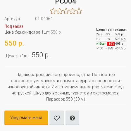
PC004
Артикул:
01-04064
Под заказ
Цена при покупке:
Цена без скидки за 1шт:
550 р.
2шт
-2%
539 р
5-9
-5%
522.5 р
550 р.
>10шт
-10%
495 р
>100
-15%
467.5 р
550 р.
Цена за 1шт:
Паракорд российского производства. Полностью
соответствует максимальным стандартам прочности и
износоустойчивости. Имеет минимальное растяжение под
нагрузкой. Шнур для военных, туристов и экстремалов.
Паракорд 550 (30 м)
Уведомить меня