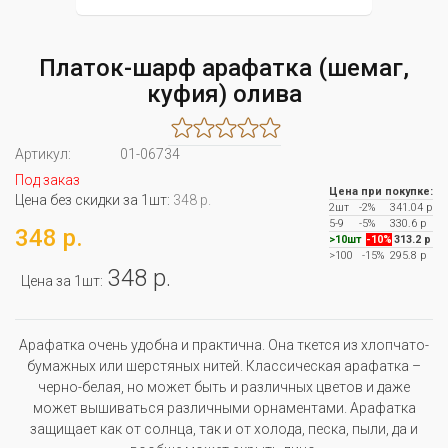
Платок-шарф арафатка (шемаг,
куфия) олива
Артикул:
01-06734
Под заказ
Цена при покупке:
Цена без скидки за 1шт:
348 р.
2шт
-2%
341.04 р
5-9
-5%
330.6 р
348 р.
>10шт
-10%
313.2 р
>100
-15%
295.8 р
348 р.
Цена за 1шт:
Арафатка очень удобна и практична. Она ткется из хлопчато-
бумажных или шерстяных нитей. Классическая арафатка –
черно-белая, но может быть и различных цветов и даже
может вышиваться различными орнаментами. Арафатка
защищает как от солнца, так и от холода, песка, пыли, да и