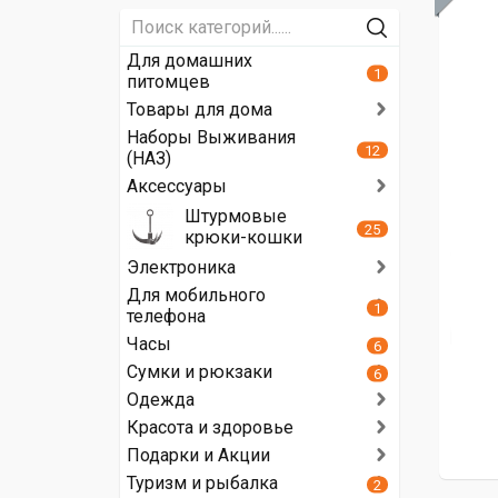
Для домашних
1
питомцев
Товары для дома
Наборы Выживания
12
(НАЗ)
Аксессуары
Штурмовые
25
крюки-кошки
Электроника
Для мобильного
1
телефона
Часы
6
Сумки и рюкзаки
6
Одежда
Красота и здоровье
Подарки и Акции
Туризм и рыбалка
2