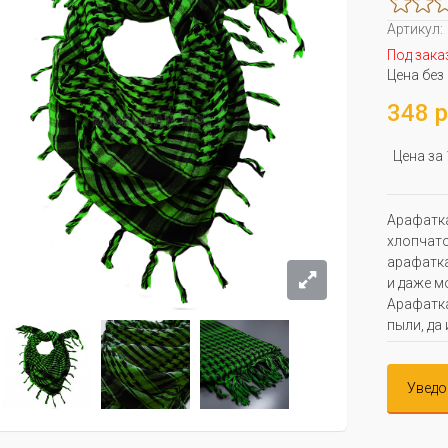
Артикул:
Под зака
Цена без
348 р
Цена за
Арафатка
хлопчато
арафатка
и даже м
Арафатка
пыли, да
Уведо