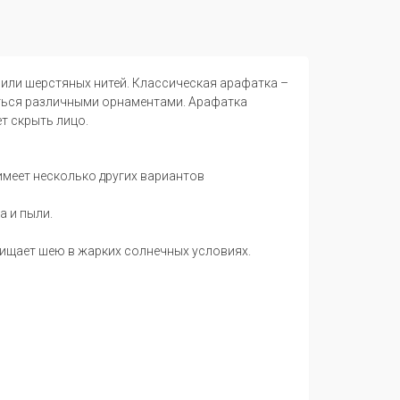
 или шерстяных нитей. Классическая арафатка –
аться различными орнаментами. Арафатка
ет скрыть лицо.
меет несколько других вариантов
а и пыли.
щищает шею в жарких солнечных условиях.