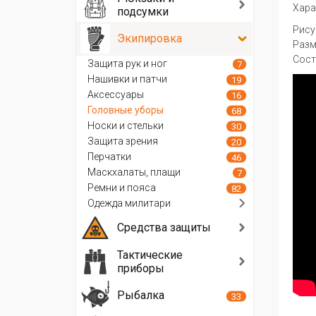
Хара
подсумки
Рису
Экипировка
Разм
Сост
Защита рук и ног
7
Нашивки и патчи
19
Аксессуары
16
Головные уборы
68
Носки и стельки
30
Защита зрения
20
Перчатки
46
Маскхалаты, плащи
7
Ремни и пояса
82
Одежда милитари
Средства защиты
Тактические
приборы
Рыбалка
33