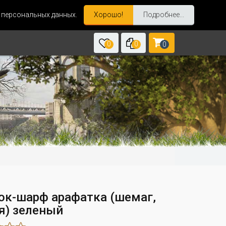
и персональных данных.
Хорошо!
Подробнее...
0
0
0
ок-шарф арафатка (шемаг,
я) зеленый