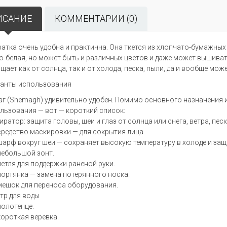
ИСАНИЕ
КОММЕНТАРИИ (0)
атка очень удобна и практична. Она ткется из хлопчато-бумажных
о-белая, но может быть и различных цветов и даже может вышив
щает как от солнца, так и от холода, песка, пыли, да и вообще мож
анты использования
г (Shemagh) удивительно удобен. Помимо основного назначения и
льзования — вот — короткий список:
иратор: защита головы, шеи и глаз от солнца или снега, ветра, песк
средство маскировки — для сокрытия лица.
шарф вокруг шеи — сохраняет высокую температуру в холоде и за
небольшой зонт.
петля для поддержки раненой руки.
портянка — замена потерянного носка.
мешок для переноса оборудования.
тр для воды
полотенце.
короткая веревка.