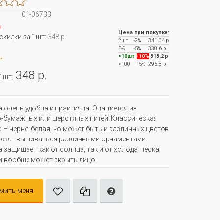
01-06733
з
Цена при покупке:
 скидки за 1шт:
348 р.
2шт
-2%
341.04 р
5-9
-5%
330.6 р
.
>10шт
-10%
313.2 р
>100
-15%
295.8 р
348 р.
 1шт:
 очень удобна и практична. Она ткется из
-бумажных или шерстяных нитей. Классическая
 – черно-белая, но может быть и различных цветов
ожет вышиваться различными орнаментами.
 защищает как от солнца, так и от холода, песка,
 и вообще может скрыть лицо.
мить меня