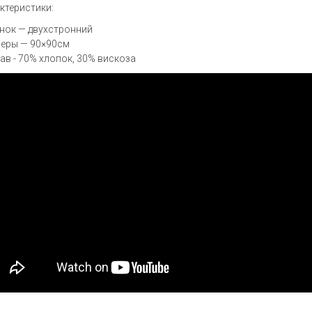
ктеристики:
нок — двухстронний
еры — 90×90см
ав - 70% хлопок, 30% вискоза