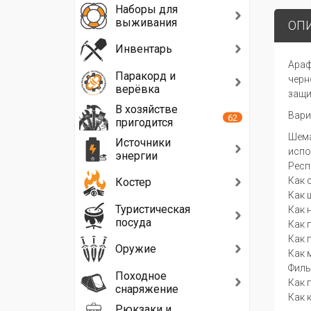
Наборы для
выживания
ОП
Инвентарь
Араф
Паракорд и
черн
верёвка
защи
В хозяйстве
Вари
62
пригодится
Шема
Источники
испо
энергии
Респ
Как 
Костер
Как 
Туристическая
Как 
посуда
Как 
Как 
Оружие
Как 
Филь
Походное
Как 
снаряжение
Как 
Рюкзаки и