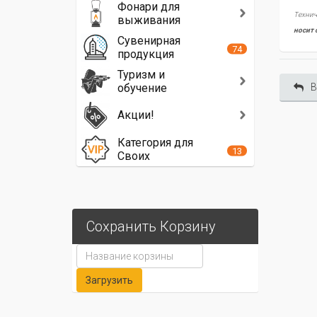
Фонари для
Технич
выживания
носит 
Сувенирная
74
продукция
Туризм и
обучение
В
Акции!
Категория для
13
Своих
Сохранить Корзину