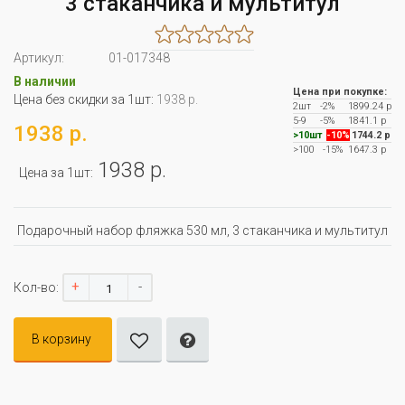
3 стаканчика и мультитул
Артикул:
01-017348
В наличии
Цена при покупке:
Цена без скидки за 1шт:
1938 р.
2шт
-2%
1899.24 р
5-9
-5%
1841.1 р
1938 р.
>10шт
-10%
1744.2 р
>100
-15%
1647.3 р
1938 р.
Цена за 1шт:
Подарочный набор фляжка 530 мл, 3 стаканчика и мультитул
+
-
Кол-во:
В корзину